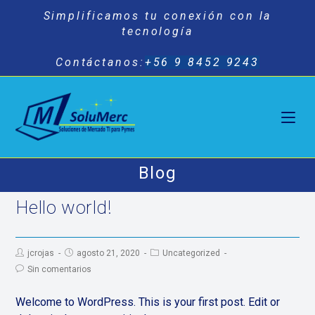
Saltar
Simplificamos tu conexión con la
al
tecnología
contenido
Contáctanos:
+56 9 8452 9243
Blog
Hello world!
Autor
Publicación
Categoría
jcrojas
agosto 21, 2020
Uncategorized
de
de
de
Comentarios
Sin comentarios
la
la
la
de
entrada:
entrada:
entrada:
la
entrada:
Welcome to WordPress. This is your first post. Edit or