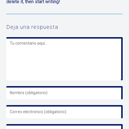
delete it, then start writing!
Deja una respuesta
Comentario
Introduce
tu
nombre
Introduce
o
tu
nombre
dirección
de
Introduce
de