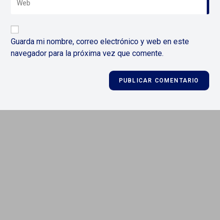
usuario
la
correo
para
URL
electrónico
comentar
de
para
Guarda mi nombre, correo electrónico y web en este
tu
comentar
navegador para la próxima vez que comente.
web
(opcional)